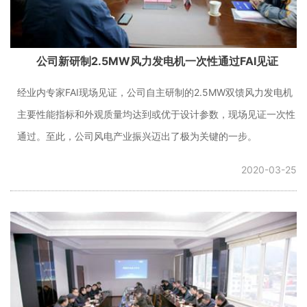
公司新研制2.5MW风力发电机一次性通过FAI见证
经业内专家FAI现场见证，公司自主研制的2.5MW双馈风力发电机
主要性能指标和外观质量均达到或优于设计参数，现场见证一次性
通过。至此，公司风电产业振兴迈出了极为关键的一步。
2020-03-25