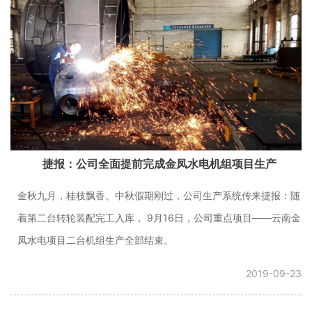
捷报：公司全面提前完成金凤水电机组项目生产
金秋九月，桂枝飘香。中秋假期刚过，公司生产系统传来捷报：随
着第二台转轮装配完工入库， 9月16日，公司重点项目——云南金
凤水电项目二台机组生产全部结束。
2019-09-23