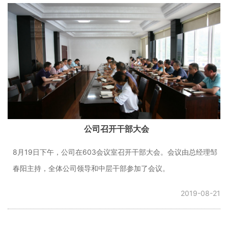
公司召开干部大会
8月19日下午，公司在603会议室召开干部大会。会议由总经理邹
春阳主持，全体公司领导和中层干部参加了会议。
2019-08-21