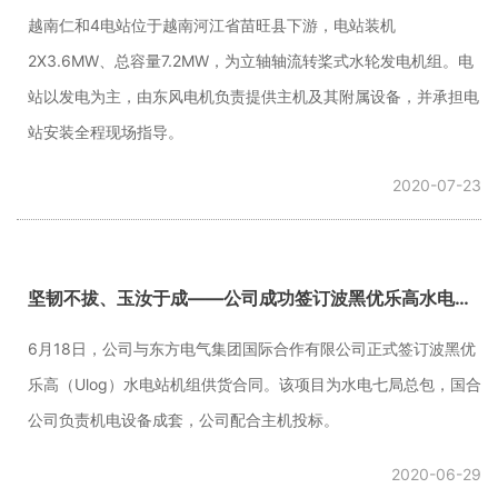
越南仁和4电站位于越南河江省苗旺县下游，电站装机
2X3.6MW、总容量7.2MW，为立轴轴流转桨式水轮发电机组。电
站以发电为主，由东风电机负责提供主机及其附属设备，并承担电
站安装全程现场指导。
2020-07-23
坚韧不拔、玉汝于成——公司成功签订波黑优乐高水电机组合同
6月18日，公司与东方电气集团国际合作有限公司正式签订波黑优
乐高（Ulog）水电站机组供货合同。该项目为水电七局总包，国合
公司负责机电设备成套，公司配合主机投标。
2020-06-29