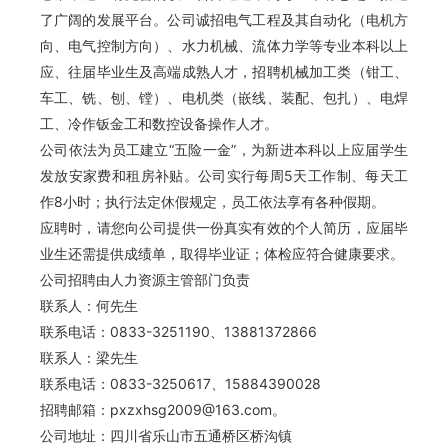
了广阔的发展平台。公司诚招电气工程及其自动化（电机方
向、电气控制方向）、水力机械、流体力学等专业本科以上
应、往届毕业生及高端成熟人才，招聘机械加工类（钳工、
车工、铣、刨、镗）、电机类（嵌线、装配、包扎）、电焊
工、冷作钣金工和数控设备操作人才。
公司依法为员工建立“五险一金”，为新进本科以上应届学生
发放安家费和租房补贴。公司实行每周5天工作制、每天工
作8小时；执行法定休假规定，员工依法享有各种假期。
应聘时，请您向公司提供一份真实有效的个人简历，应届毕
业生还需提供成绩单，取得毕业证；体检应符合健康要求。
公司招聘由人力资源主管部门负责
联系人：何先生
联系电话：0833-3251190、13881372866
联系人：梁先生
联系电话：0833-3250617、15884390028
招聘邮箱：pxzxhsg2009@163.com。
公司地址：四川省乐山市五通桥区桥沟镇