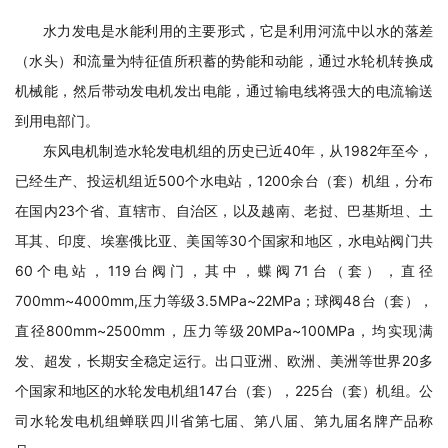
水力发电是水能利用的主要形式，它是利用河流中以水的落差
（水头）和流量为特征值所积蓄的势能和动能，通过水轮机转换成
机械能，然后带动发电机发出电能，通过输电线将强大的电流输送
到用电部门。
东风电机制造水轮发电机组的历史已近40年，从1982年至今，
已经生产、投运机组近500个水电站，1200余台（套）机组，分布
在国内23个省、直辖市、自治区，以及越南、老挝、巴基斯坦、土
耳其、印度、埃塞俄比亚、美国等30个国家和地区，水电站阀门共
60个电站，119台阀门，其中，蝶阀71台（套），直径
700mm~4000mm,压力等级3.5MPa~22MPa；球阀48台（套），
直径800mm~2500mm，压力等级20MPa~100MPa，均实现满
发、超发，长期安全稳定运行。出口亚洲、欧洲、美洲等世界20多
个国家和地区的水轮发电机组147台（套），225台（套）机组。公
司水轮发电机组蝉联四川省第七届、第八届、第九届名牌产品称