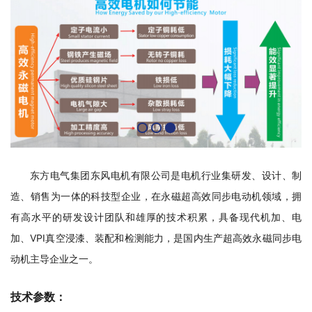
东方电气集团东风电机有限公司是电机行业集研发、设计、制
造、销售为一体的科技型企业，在永磁超高效同步电动机领域，拥
有高水平的研发设计团队和雄厚的技术积累，具备现代机加、电
加、VPI真空浸漆、装配和检测能力，是国内生产超高效永磁同步电
动机主导企业之一。
技术参数：