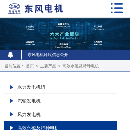
东风电机环境信息公开
东风电机环境信息公开
东风电机环境信息公开
当前位置：
首页
>
主要产品
>
高效永磁及特种电机
水力发电机组
汽轮发电机
风力发电机
高效永磁及特种电机