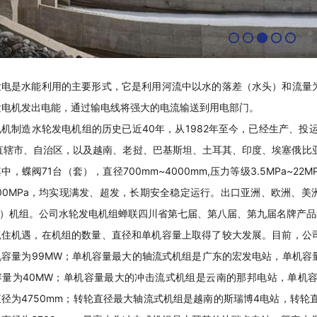
发电是水能利用的主要形式，它是利用河流中以水的落差（水头）和流量
发电机发出电能，通过输电线将强大的电流输送到用电部门。
机制造水轮发电机组的历史已近40年，从1982年至今，已经生产、投运
直辖市、自治区，以及越南、老挝、巴基斯坦、土耳其、印度、埃塞俄比亚
中，蝶阀71台（套），直径700mm~4000mm,压力等级3.5MPa~22
~100MPa，均实现满发、超发，长期安全稳定运行。出口亚洲、欧洲、美
套）机组。公司水轮发电机组蝉联四川省第七届、第八届、第九届名牌产品
抓住机遇，在机组的数量、直径和单机容量上取得了较大发展。目前，公
机
容量为99MW；单机容量最大的轴流式机组是广东的宏发电站，
单机
容
容量为40MW；
单机
容量最大的冲击流式机组是云南的那邦电站，
单机
径为4750mm；转轮直径最大轴流式机组是越南的斯瑞博4电站，转轮