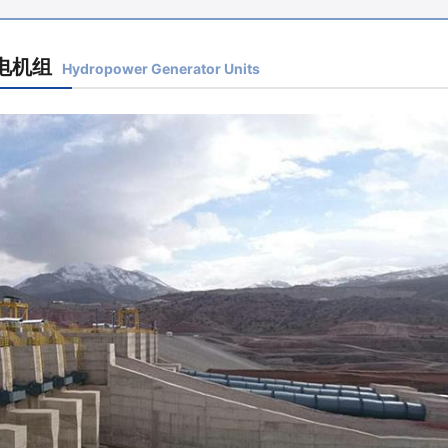
电机组
Hydropower Generator Units