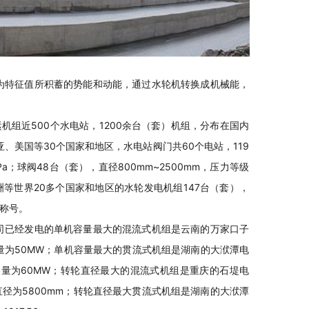
为特征值所积蓄的势能和动能，通过水轮机转换成机械能，
机组近500个水电站，1200余台（套）机组，分布在国内
、美国等30个国家和地区，水电站阀门共60个电站，119
MPa；球阀48台（套），直径800mm~2500mm，压力等级
洲等世界20多个国家和地区的水轮发电机组147台（套），
称号。
司已经发电的单机容量最大的混流式机组是云南的万家口子
量为50MW；
单机
容量最大的贯流式机组是湖南的大洑潭电
容量为60MW；转轮直径最大的混流式机组是重庆的石堤电
直径为5800mm；转轮直径最大贯流式机组是湖南的大洑潭