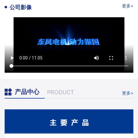
更多>
公司影像
产品中心
PRODUCT
更多>