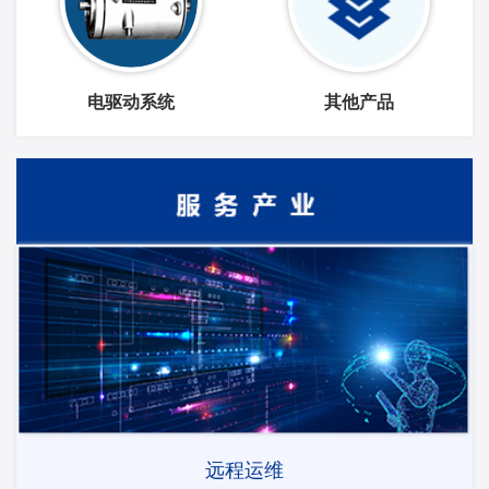
电驱动系统
其他产品
远程运维