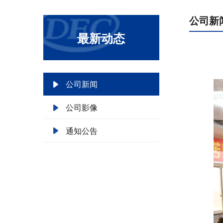
公司新
最新动态
公司新闻
公司影像
通知公告