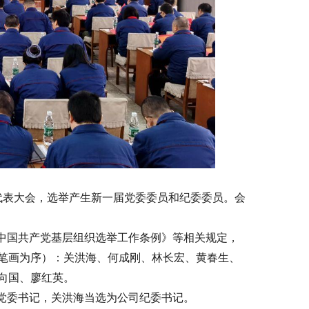
代表大会，选举产生新一届党委委员和纪委委员。会
国共产党基层组织选举工作条例》等相关规定，
笔画为序）：关洪海、何成刚、林长宏、黄春生、
向国、廖红英。
委书记，关洪海当选为公司纪委书记。