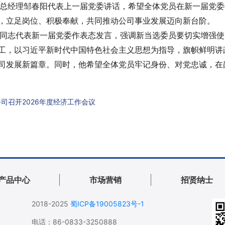
理邹春阳代表上一届党委讲话，希望全体党员在新一届党委
，立足岗位、积极奉献，共同推动公司事业发展迈向新台阶。
代表新一届党委作表态发言，强调新当选委员要切实增强使
工，以习近平新时代中国特色社会主义思想为指导，旗帜鲜明讲
司发展新篇章。同时，他希望全体党员牢记身份、对党忠诚，在
公司召开2026年度经济工作会议
产品中心
市场营销
招贤纳士
2018-2025
蜀ICP备19005823号-1
电话：86-0833-3250888