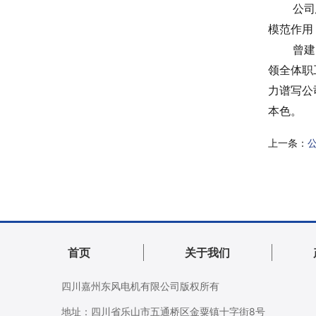
公司总经
模范作用
曾建同志
领全体职
力谱写公
本色。
上一条：
首页
关于我们
四川嘉州东风电机有限公司版权所有
地址：四川省乐山市五通桥区金粟镇十字街8号