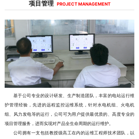
项目管理
PROJECT MANAGEMENT
基于公司专业的设计研发、生产制造团队，丰富的电站运行维
护管理经验，先进的远程监控运维系统，针对水电机组、火电机
组、风力发电等的运行，公司可为用户提供最优质的、高度专业的
项目管理服务，进而实现对产品全生命周期的运行维护。
公司拥有一支包括教授级高工在内的运维工程师技术团队，以