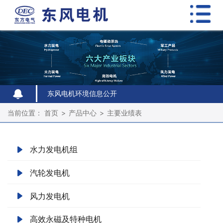
东风电机环境信息公开
东风电机环境信息公开
东风电机环境信息公开
当前位置：
首页
>
产品中心
>
主要业绩表
水力发电机组
汽轮发电机
风力发电机
高效永磁及特种电机