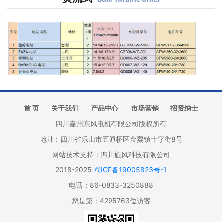
首 页
关于我们
产品中心
市场营销
招贤纳士
四川嘉州东风电机有限公司版权所有
地址：四川省乐山市五通桥区金粟镇十字街8号
网站技术支持：四川旋风科技有限公司
2018-2025
蜀ICP备19005823号-1
电话：86-0833-3250888
您是第：4295763位访客